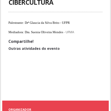
CIBERCULTURA
Palestrante: Drª Glaucia da Silva Brito - UFPR
- UFMA
Mediadora:
Dra. Suenia Oliveira Mendes
Compartilhe!
Outras atividades do evento
Sala de Apresentação de Artigos 012
Ensino remoto: estratégias didáticas, tecnologias e possibilidades
de avaliação da aprendizagem
Aprendizagem Baseada em Projetos e Metodologia WebQuests:
Possibilidades Ativas na Sala de Aula
Sala de Apresentação de Artigos 015
ORGANIZADOR