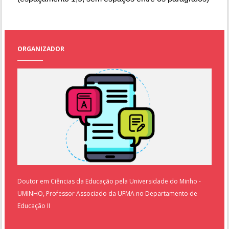
ORGANIZADOR
Doutor em Ciências da Educação pela Universidade do Minho -
UMINHO, Professor Associado da UFMA no Departamento de
Educação II