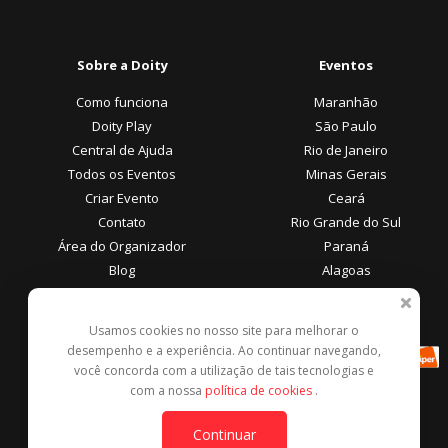
Sobre a Doity
Eventos
Como funciona
Maranhão
Doity Play
São Paulo
Central de Ajuda
Rio de Janeiro
Todos os Eventos
Minas Gerais
Criar Evento
Ceará
Contato
Rio Grande do Sul
Área do Organizador
Paraná
Blog
Alagoas
Área do Participante
Formas de Pagamento
Usamos cookies no nosso site para melhorar o
desempenho e a experiência. Ao continuar navegando,
Central de Ajuda
você concorda com a utilização de tais tecnologias e
Denunciar este evento
com a nossa
política de cookies
.
Contato
Continuar