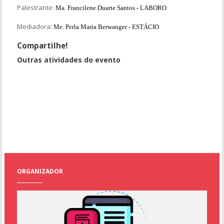
Palestrante:
Ma. Francilene Duarte Santos - LABORO
Mediadora:
Me. Perla Maria Berwanger - ESTÁCIO
Compartilhe!
Outras atividades do evento
Experiências Formativas com Produções Autorais no Ensino
Superior
Tecnologias Digitais na Pesquisa em Educação
Sala de Apresentação de Artigos 001
Sala de Apresentação de Artigos 016
ORGANIZADOR