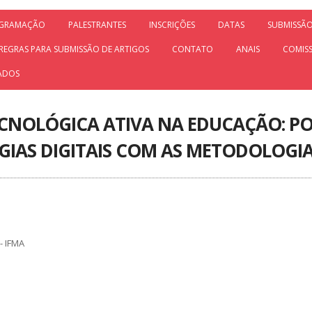
GRAMAÇÃO
PALESTRANTES
INSCRIÇÕES
DATAS
SUBMISSÃO
REGRAS PARA SUBMISSÃO DE ARTIGOS
CONTATO
ANAIS
COMISS
CADOS
NOLÓGICA ATIVA NA EDUCAÇÃO: POS
IAS DIGITAIS COM AS METODOLOGIA
- IFMA