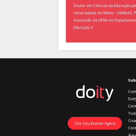
Doutor em Ciências da Educação pe
Universidade do Minho - UMINHO, P
Associado da UFMA no Departamen
Educação II
Sob
Com
Doit
Cent
Tod
Cria
Crie Seu Evento Agora
Con
Áre