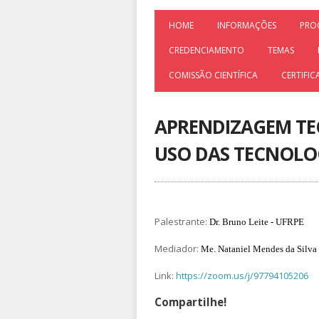
HOME
INFORMAÇÕES
PRO
CREDENCIAMENTO
TEMAS
COMISSÃO CIENTÍFICA
CERTIFI
APRENDIZAGEM TEC
USO DAS TECNOLOG
Palestrante:
Dr. Bruno Leite - UFRPE
Mediador:
Me. Nataniel Mendes da Silva
Link:
https://zoom.us/j/97794105206
Compartilhe!