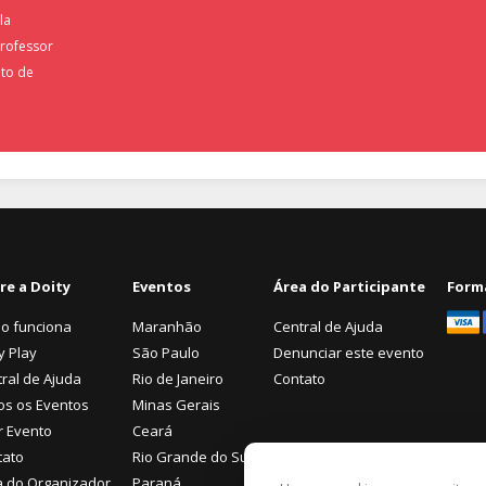
la
rofessor
to de
re a Doity
Eventos
Área do Participante
Form
o funciona
Maranhão
Central de Ajuda
y Play
São Paulo
Denunciar este evento
ral de Ajuda
Rio de Janeiro
Contato
os os Eventos
Minas Gerais
r Evento
Ceará
tato
Rio Grande do Sul
a do Organizador
Paraná