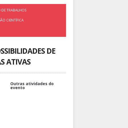
 DE TRABALHOS
ÃO CIENTÍFICA
SIBILIDADES DE
S ATIVAS
Outras atividades do
evento
Personalização da aprendizagem
com os estilos de uso do espaço
virtual
Negócios CANVAS: recurso para o
ensino de Empreendedorismo e