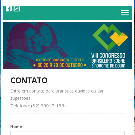
CONTATO
Entre em contato para tirar suas dúvidas ou dar
sugestões
Nome