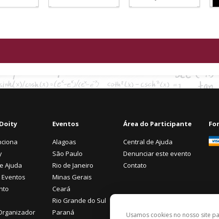
Doity
Eventos
Área do Participante
Fo
nciona
Alagoas
Central de Ajuda
y
São Paulo
Denunciar este evento
de Ajuda
Rio de Janeiro
Contato
 Eventos
Minas Gerais
nto
Ceará
Rio Grande do Sul
Organizador
Paraná
Usamos cookies no nosso site p