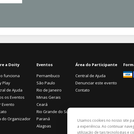
re a Doity
Eventos
Área do Participante
Form
o funciona
Pernambuco
Central de Ajuda
y Play
São Paulo
Denunciar este evento
ral de Ajuda
Rio de Janeiro
Contato
os os Eventos
Minas Gerais
r Evento
Ceará
tato
Rio Grande do Sul
a do Organizador
Paraná
Usamos cookies no nosso site p
Alagoas
a experiência. Ao continuar nav
utilização de tais tecnologias e 