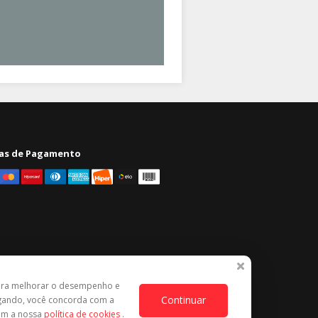
as de Pagamento
ara melhorar o desempenho e
Continuar
egando, você concorda com a
com a nossa
política de cookies
.