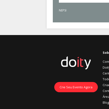
NEPSI
Sob
Com
Doit
Cent
Tod
Cria
Crie Seu Evento Agora
Con
Áre
Blog