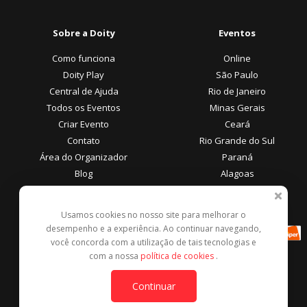
Sobre a Doity
Eventos
Como funciona
Online
Doity Play
São Paulo
Central de Ajuda
Rio de Janeiro
Todos os Eventos
Minas Gerais
Criar Evento
Ceará
Contato
Rio Grande do Sul
Área do Organizador
Paraná
Blog
Alagoas
Área do Participante
Formas de Pagamento
Usamos cookies no nosso site para melhorar o
desempenho e a experiência. Ao continuar navegando,
Central de Ajuda
você concorda com a utilização de tais tecnologias e
Denunciar este evento
com a nossa
política de cookies
.
Contato
Continuar