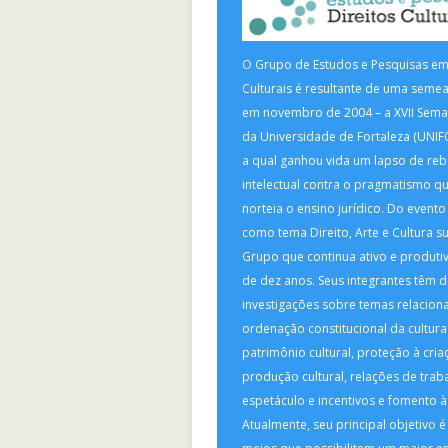
O Grupo de Estudos e Pesquisas em
Culturais é resultante de uma seme
em novembro de 2004 – a XVII Sema
da Universidade de Fortaleza (UNIF
a qual ganhou vida um lapso de reb
intelectual contra o pragmatismo qu
norteia o ensino jurídico. Do evento
como tema Direito, Arte e Cultura s
Grupo que continua ativo e produti
de dez anos. Seus integrantes têm 
investigações sobre temas relacion
ordenação constitucional da cultura 
patrimônio cultural, proteção à cria
produção cultural, relações de trab
espetáculo e incentivos e fomento à 
Atualmente, seu principal objetivo é