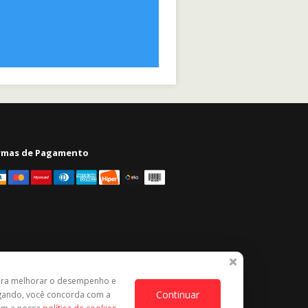
rmas de Pagamento
ara melhorar o desempenho e
Continuar
egando, você concorda com a