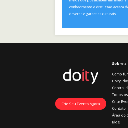
meios que possibilitem um maior e
conhecimento e discussão acerca do
deveres e garantias culturais.
Sobre a 
Como fu
Doity Pla
Central 
Todos os
Criar Eve
Crie Seu Evento Agora
Contato
Área do 
Blog