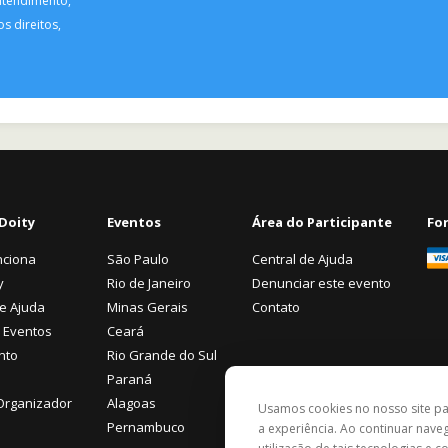
ntendimento,
s direitos,
Doity
Eventos
Área do Participante
Fo
nciona
São Paulo
Central de Ajuda
y
Rio de Janeiro
Denunciar este evento
de Ajuda
Minas Gerais
Contato
 Eventos
Ceará
nto
Rio Grande do Sul
Paraná
Organizador
Alagoas
Usamos cookies no nosso site p
Pernambuco
a experiência. Ao continuar nav