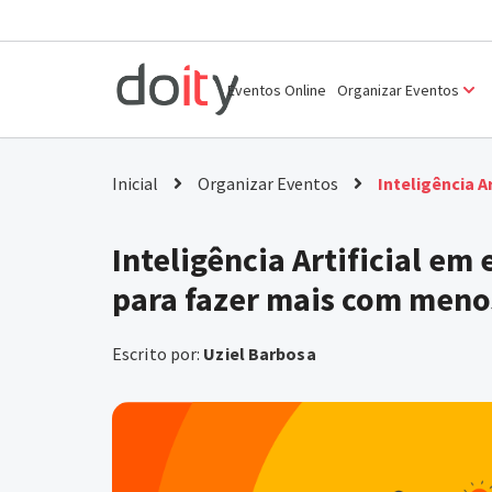
Ir
para
Eventos Online
Organizar Eventos
o
conteúdo
Inicial
Organizar Eventos
Inteligência 
Inteligência Artificial em
para fazer mais com meno