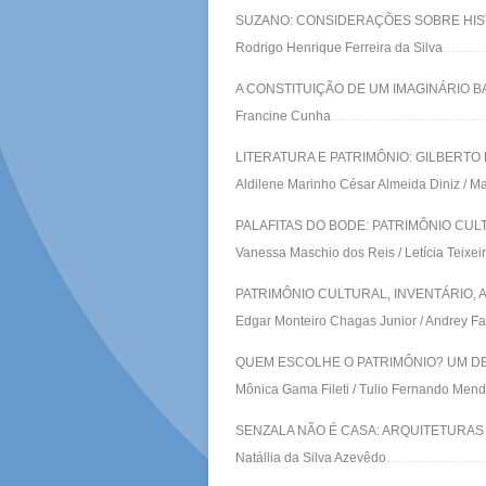
SUZANO: CONSIDERAÇÕES SOBRE HIST
Rodrigo Henrique Ferreira da Silva
.............
A CONSTITUIÇÃO DE UM IMAGINÁRIO 
Francine Cunha
...............................................
LITERATURA E PATRIMÔNIO: GILBERTO 
Aldilene Marinho César Almeida Diniz / Ma
PALAFITAS DO BODE: PATRIMÔNIO CUL
Vanessa Maschio dos Reis / Letícia Teixe
PATRIMÔNIO CULTURAL, INVENTÁRIO, 
Edgar Monteiro Chagas Junior / Andrey F
QUEM ESCOLHE O PATRIMÔNIO? UM D
Mônica Gama Fileti / Tulio Fernando Mend
SENZALA NÃO É CASA: ARQUITETURA
Natállia da Silva Azevêdo
..............................