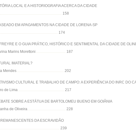
ÓRIA LOCAL E A HISTORIOGRAFIA ACERCA DA CIDADE
....................................................................
158
BASEADO EM APAGAMENTOS NA CIDADE DE LORENA-SP
................................................................
174
FREYRE E O GUIA PRÁTICO, HISTÓRICO E SENTIMENTAL DA CIDADE DE OLIND
rina Marins Morettoni
.................................
187
TURAL IMATERIAL?
ira Mendes
....................................................
202
ATIVISMO CULTURAL E TRABALHO DE CAMPO: A EXPERIÊNCIA DO INRC DO 
aro de Lima
...................................................
217
EBATE SOBRE A ESTÁTUA DE BARTOLOMEU BUENO EM GOIÂNIA
anha de Oliveira
..........................................
228
S REMANESCENTES DA ESCRAVIDÃO
..................................................................
239