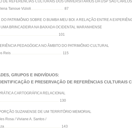
IO DE REFERÊNCIAS CULTURAIS DOS UNIVERSITÁRIOS DA USP SÃO CARLOS
lena Tanoue Vizioli
.....................................
87
DO PATRIMÔNIO SOBRE O BUMBA MEU BOI: A RELAÇÃO ENTRE A EXPERIÊNC
DE UMA BRINCADEIRA NA BAIXADA OCIDENTAL MARANHENSE
..................................................................
101
ERIÊNCIA PEDAGÓGICA NO ÂMBITO DO PATRIMÔNIO CULTURAL
os Reis
..........................................................
115
ADES, GRUPOS E INDIVÍDUOS:
DENTIFICAÇÃO E PRESERVAÇÃO DE REFERÊNCIAS CULTURAIS C
PRÁTICA CARTOGRÁFICA RELACIONAL
...................................................................
130
 PORÇÃO SUZANENSE DE UM TERRITÓRIO MEMORIAL
es Rosa / Viviane A. Santos /
uza
................................................................
143