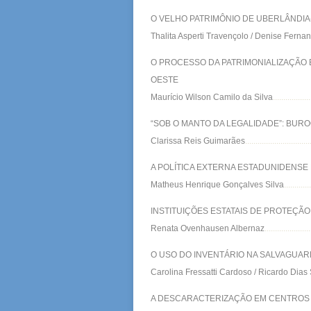
O VELHO PATRIMÔNIO DE UBERLÂNDI
Thalita Asperti Travençolo / Denise Ferna
O PROCESSO DA PATRIMONIALIZAÇÃO E
OESTE
Maurício Wilson Camilo da Silva
..................
“SOB O MANTO DA LEGALIDADE”: BUR
Clarissa Reis Guimarães
...............................
A POLÍTICA EXTERNA ESTADUNIDENSE
Matheus Henrique Gonçalves Silva
............
INSTITUIÇÕES ESTATAIS DE PROTEÇÃ
Renata Ovenhausen Albernaz
......................
O USO DO INVENTÁRIO NA SALVAGUAR
Carolina Fressatti Cardoso / Ricardo Dias 
A DESCARACTERIZAÇÃO EM CENTROS H