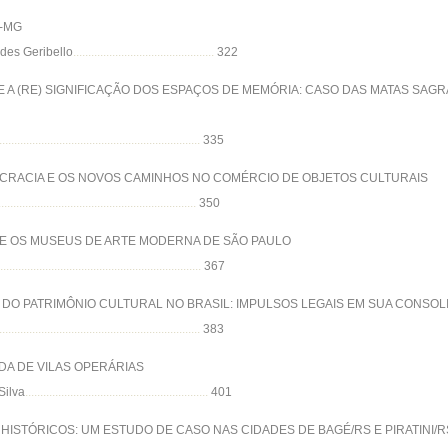
A-MG
ndes Geribello
...............................................
322
 A (RE) SIGNIFICAÇÃO DOS ESPAÇOS DE MEMÓRIA: CASO DAS MATAS SAGR
...................................................................
335
OCRACIA E OS NOVOS CAMINHOS NO COMÉRCIO DE OBJETOS CULTURAIS
..................................................................
350
 E OS MUSEUS DE ARTE MODERNA DE SÃO PAULO
....................................................................
367
O DO PATRIMÔNIO CULTURAL NO BRASIL: IMPULSOS LEGAIS EM SUA CONS
...................................................................
383
DA DE VILAS OPERÁRIAS
Silva
.............................................................
401
ISTÓRICOS: UM ESTUDO DE CASO NAS CIDADES DE BAGÉ/RS E PIRATINI/R