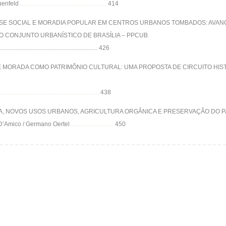
uenfeld
..........................................................
414
SSE SOCIAL E MORADIA POPULAR EM CENTROS URBANOS TOMBADOS: AVA
O CONJUNTO URBANÍSTICO DE BRASÍLIA – PPCUB
......................................................... 426
E MORADA COMO PATRIMÔNIO CULTURAL: UMA PROPOSTA DE CIRCUITO HIST
..................................................................
438
NA, NOVOS USOS URBANOS, AGRICULTURA ORGÂNICA E PRESERVAÇÃO DO P
D’Amico / Germano Oertel
.............................
450