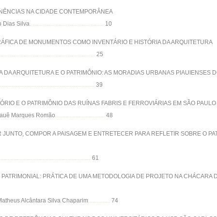
NÊNCIAS NA CIDADE CONTEMPORÂNEA
o Dias Silva
...................................................
10
ÁFICA DE MONUMENTOS COMO INVENTÁRIO E HISTÓRIA DA ARQUITETURA
..................................................................
25
A DA ARQUITETURA E O PATRIMÔNIO: AS MORADIAS URBANAS PIAUIENSES D
..................................................................
39
RIO E O PATRIMÔNIO DAS RUÍNAS FABRIS E FERROVIÁRIAS EM SÃO PAULO
 / Kauê Marques Romão
..................................
48
 JUNTO, COMPOR A PAISAGEM E ENTRETECER PARA REFLETIR SOBRE O PA
...............................................................
61
 PATRIMONIAL: PRÁTICA DE UMA METODOLOGIA DE PROJETO NA CHÁCARA D
/ Matheus Alcântara Silva Chaparim
...............
74