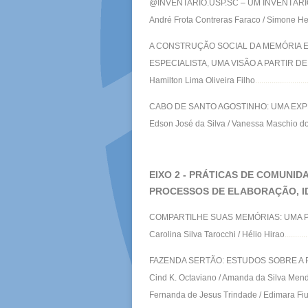
@INVENTARIO.USP.SC – UM INVENTÁR
André Frota Contreras Faraco / Simone He
A CONSTRUÇÃO SOCIAL DA MEMÓRIA E 
ESPECIALISTA, UMA VISÃO A PARTIR 
Hamilton Lima Oliveira Filho
.........................
CABO DE SANTO AGOSTINHO: UMA EXP
Edson José da Silva / Vanessa Maschio d
EIXO 2 - PRÁTICAS DE COMUNID
PROCESSOS DE ELABORAÇÃO, I
COMPARTILHE SUAS MEMÓRIAS: UMA 
Carolina Silva Tarocchi / Hélio Hirao
...........
FAZENDA SERTÃO: ESTUDOS SOBRE A
Cind K. Octaviano / Amanda da Silva Mend
Fernanda de Jesus Trindade / Edimara Fi