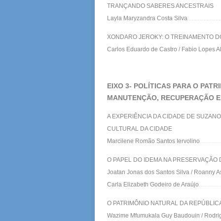
TRANÇANDO SABERES ANCESTRAIS
Layla Maryzandra Costa Silva
......................
XONDARO JEROKY: O TREINAMENTO DO
Carlos Eduardo de Castro / Fabio Lopes Al
EIXO 3-
POLÍTICAS PARA O PATR
MANUTENÇÃO, RECUPERAÇÃO E 
A EXPERIÊNCIA DA CIDADE DE SUZAN
CULTURAL DA CIDADE
Marcilene Romão Santos Iervolino
..............
O PAPEL DO IDEMA NA PRESERVAÇÃO 
Joatan Jonas dos Santos Silva / Roanny A
Carla Elizabeth Godeiro de Araújo
..............
O PATRIMÔNIO NATURAL DA REPÚBLIC
Wazime Mfumukala Guy Baudouin / Rodrigo