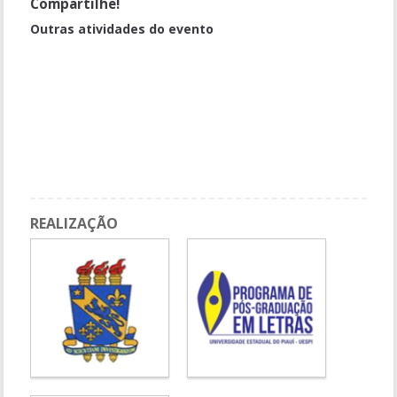
Compartilhe!
Outras atividades do evento
Desenrolando as principais normas da ABNT e a referenciação
Escrevendo uma introdução de monografia: movimentos
intertextuais e procedimentos retórico-linguísticos
Letramentos Literários
Sessão de Pôsteres – Olimpíada Científica de Língua Portuguesa
do Piauí – OCLIPI
REALIZAÇÃO