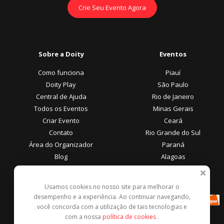
Crie Seu Evento Agora
Sobre a Doity
Eventos
Como funciona
Piauí
Doity Play
São Paulo
Central de Ajuda
Rio de Janeiro
Todos os Eventos
Minas Gerais
Criar Evento
Ceará
Contato
Rio Grande do Sul
Área do Organizador
Paraná
Blog
Alagoas
Área do Participante
Formas de Pagamento
Usamos cookies no nosso site para melhorar o
desempenho e a experiência. Ao continuar navegando,
Central de Ajuda
você concorda com a utilização de tais tecnologias e
Denunciar este evento
com a nossa
política de cookies
.