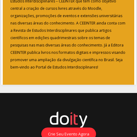
Estudos Interdisciplinares – CEEINTER que tem como objetivo
central a criação de cursos livres através do Moodle,
organizações, promoções de eventos e extensões universitárias
nas diversas áreas do conhecimento. A CEEINTER ainda conta com
a Revista de Estudos Interdisciplinares que publica artigos
científicos em edições quadrimestrais sobre os temas de
pesquisas nas mais diversas áreas do conhecimento. Já a Editora
CEEINTER publica livros nos formatos digitais e impressos visando
promover uma ampliação da divulgação científica no Brasil. Seja
bem-vindo ao Portal de Estudos Interdisciplinares!
Crie Seu Evento Agora