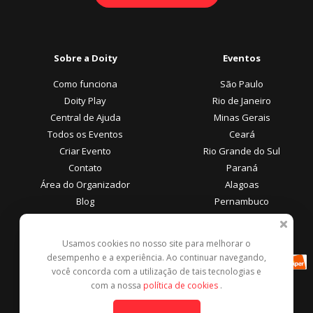
Sobre a Doity
Eventos
Como funciona
São Paulo
Doity Play
Rio de Janeiro
Central de Ajuda
Minas Gerais
Todos os Eventos
Ceará
Criar Evento
Rio Grande do Sul
Contato
Paraná
Área do Organizador
Alagoas
Blog
Pernambuco
Área do Participante
Formas de Pagamento
Usamos cookies no nosso site para melhorar o
desempenho e a experiência. Ao continuar navegando,
Central de Ajuda
você concorda com a utilização de tais tecnologias e
Denunciar este evento
com a nossa
política de cookies
.
Contato