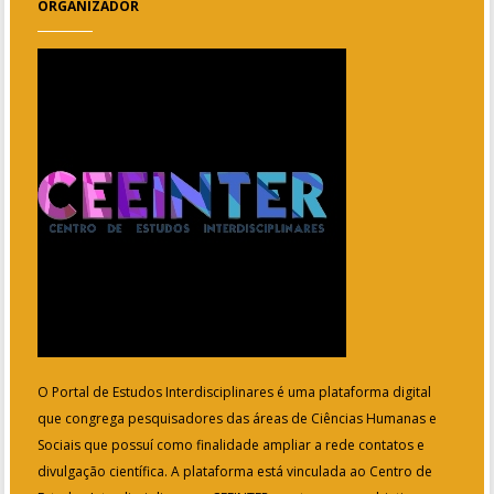
ORGANIZADOR
O Portal de Estudos Interdisciplinares é uma plataforma digital
que congrega pesquisadores das áreas de Ciências Humanas e
Sociais que possuí como finalidade ampliar a rede contatos e
divulgação científica. A plataforma está vinculada ao Centro de