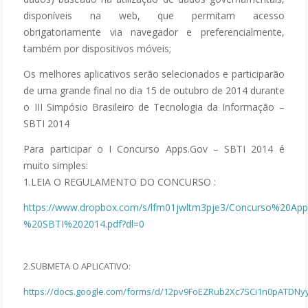
disponíveis na web, que permitam acesso
obrigatoriamente via navegador e preferencialmente,
também por dispositivos móveis;
Os melhores aplicativos serão selecionados e participarão
de uma grande final no dia 15 de outubro de 2014 durante
o III Simpósio Brasileiro de Tecnologia da Informação –
SBTI 2014
Para participar o I Concurso Apps.Gov – SBTI 2014 é
muito simples:
1.LEIA O REGULAMENTO DO CONCURSO :
https://www.dropbox.com/s/lfm01jwltm3pje3/Concurso%20Ap
%20SBTI%202014.pdf?dl=0
2.SUBMETA O APLICATIVO:
https://docs.google.com/forms/d/12pv9FoEZRub2Xc7SCi1n0pATDNy