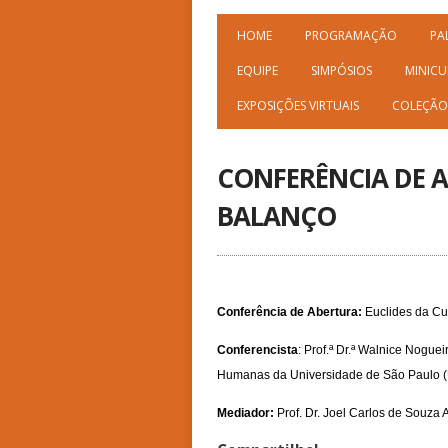
HOME
PROGRAMAÇÃO
PA
EQUIPE
SIMPÓSIOS
MINICU
EXPOSIÇÕES VIRTUAIS
COLEÇÃO
CONFERÊNCIA DE A
BALANÇO
Conferência de Abertura:
Euclides da C
Conferencista
: Prof.ª Dr.ª Walnice Nogue
Humanas da Universidade de São Paulo 
Mediador:
Prof. Dr. Joel Carlos de Sou