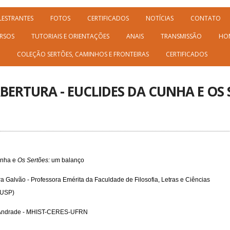
LESTRANTES
FOTOS
CERTIFICADOS
NOTÍCIAS
CONTATO
RSOS
TUTORIAIS E ORIENTAÇÕES
ANAIS
TRANSMISSÃO
HO
COLEÇÃO SERTÕES, CAMINHOS E FRONTEIRAS
CERTIFICADOS
BERTURA - EUCLIDES DA CUNHA E OS 
unha e
Os Sertões:
um balanço
ira Galvão - Professora Emérita da Faculdade de Filosofia, Letras e Ciências
(USP)
za Andrade - MHIST-CERES-UFRN