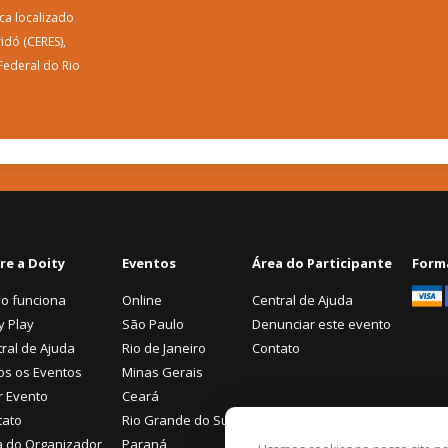
ca localizado
idó (CERES),
Federal do Rio
re a Doity
Eventos
Área do Participante
Form
o funciona
Online
Central de Ajuda
y Play
São Paulo
Denunciar este evento
ral de Ajuda
Rio de Janeiro
Contato
os os Eventos
Minas Gerais
r Evento
Ceará
tato
Rio Grande do Sul
a do Organizador
Paraná