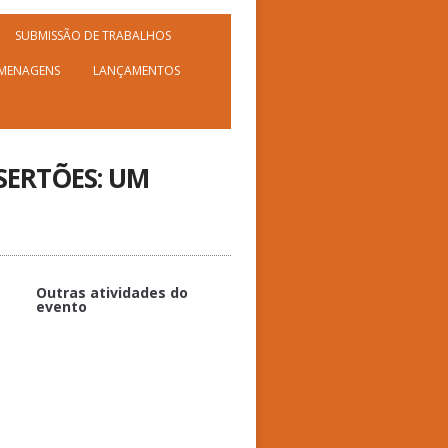
SUBMISSÃO DE TRABALHOS
MENAGENS
LANÇAMENTOS
SERTÕES: UM
Outras atividades do
evento
CO-REALIZAÇÃO
Simpósio Temático 16 - Sertões e
integração nacional nos séculos
XX e XXI (sessão única)
Conferência de Abertura -
Euclides da Cunha e Os Sertões: