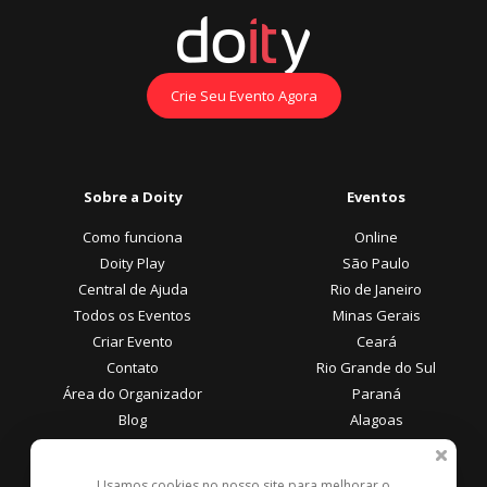
Crie Seu Evento Agora
Sobre a Doity
Eventos
Como funciona
Online
Doity Play
São Paulo
Central de Ajuda
Rio de Janeiro
Todos os Eventos
Minas Gerais
Criar Evento
Ceará
Contato
Rio Grande do Sul
Área do Organizador
Paraná
Blog
Alagoas
Área do Participante
Formas de Pagamento
Usamos cookies no nosso site para melhorar o