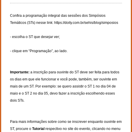
Confira a programação integral das sessões dos Simpósios 
Temáticos (STs) nesse link:
 https://doity.com.br/sehis/blog/simposios
- escolha o ST que desejar ver; 

- clique em “Programação”, ao lado.

Importante: 
a inscrição para ouvinte do ST deve ser feita para todos 
os dias em que ele funcionar e você pode, também, ser ouvinte em 
mais de um ST. Por exemplo: se quero assistir o ST 1 no dia 04 de 
maio e o ST 2 no dia 05, devo fazer a inscrição escolhendo esses 
dois STs.

Para mais informações sobre como se inscrever enquanto ouvinte em 
ST, procure o 
Tutorial 
respectivo no site do evento, clicando no menu 