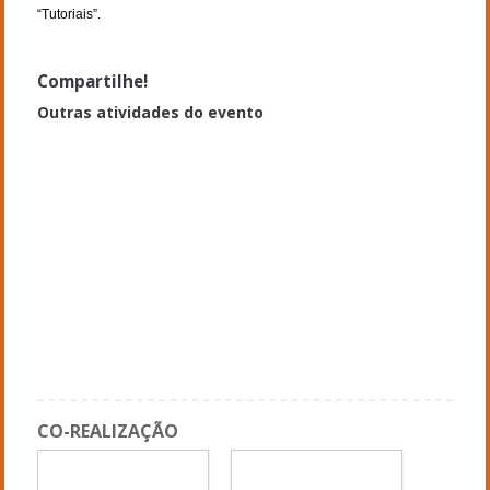
“Tutoriais”.

Compartilhe!
Outras atividades do evento
Mesa Temática 3 - Culturas sertanejas, patrimônios e identidades:
espaços, práticas e sujeitos
Simpósio Temático 13 - História das Ciências e da Saúde nos
sertões brasileiros (1ª sessão)
Simpósio Temático 34 - Coronelismo, messianismo e cangaços:
elementos constitutivos dos sertões nordestinos, dos meados do
século XIX a meados do século XX (3ª sessão)
Simpósio Temático 18 - Experiências de pesquisa sobre cultura
visual nos sertões brasileiros (2ª sessão)
CO-REALIZAÇÃO