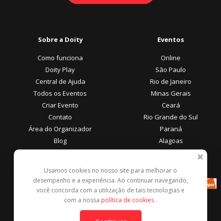
Sobre a Doity
Eventos
Como funciona
Online
Doity Play
São Paulo
Central de Ajuda
Rio de Janeiro
Todos os Eventos
Minas Gerais
Criar Evento
Ceará
Contato
Rio Grande do Sul
Área do Organizador
Paraná
Blog
Alagoas
Área do Participante
Formas de Pagamento
Usamos cookies no nosso site para melhorar o
desempenho e a experiência. Ao continuar navegando,
Central de Ajuda
você concorda com a utilização de tais tecnologias e
Denunciar este evento
com a nossa
política de cookies
.
Contato