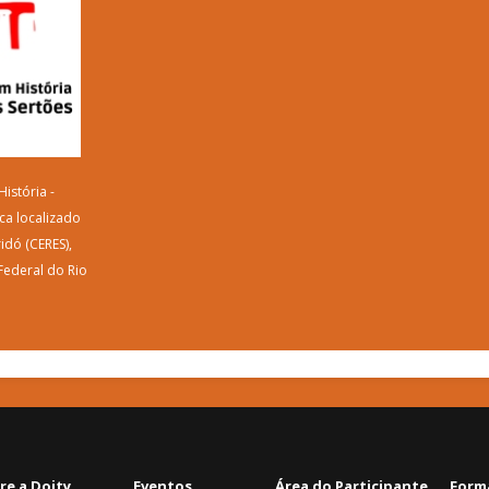
istória -
ca localizado
idó (CERES),
Federal do Rio
re a Doity
Eventos
Área do Participante
Form