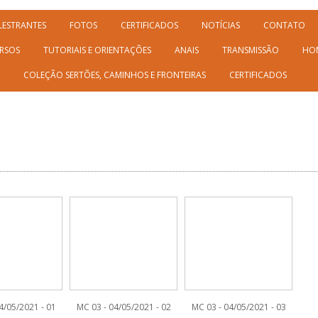
LESTRANTES
FOTOS
CERTIFICADOS
NOTÍCIAS
CONTATO
RSOS
TUTORIAIS E ORIENTAÇÕES
ANAIS
TRANSMISSÃO
HO
COLEÇÃO SERTÕES, CAMINHOS E FRONTEIRAS
CERTIFICADOS
4/05/2021 - 01
MC 03 - 04/05/2021 - 02
MC 03 - 04/05/2021 - 03