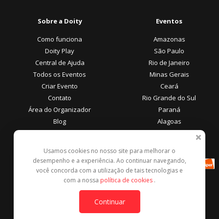
Sobre a Doity
Eventos
Como funciona
Amazonas
Doity Play
São Paulo
Central de Ajuda
Rio de Janeiro
Todos os Eventos
Minas Gerais
Criar Evento
Ceará
Contato
Rio Grande do Sul
Área do Organizador
Paraná
Blog
Alagoas
Área do Participante
Formas de Pagamento
Usamos cookies no nosso site para melhorar o
desempenho e a experiência. Ao continuar navegando,
Central de Ajuda
você concorda com a utilização de tais tecnologias e
Denunciar este evento
com a nossa
política de cookies
.
Contato
Continuar