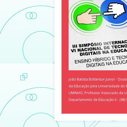
João Batista Bottentuir Junior - Dou
da Educação pela Universidade do 
UMINHO, Professor Associado da 
Departamento de Educação II - (98)