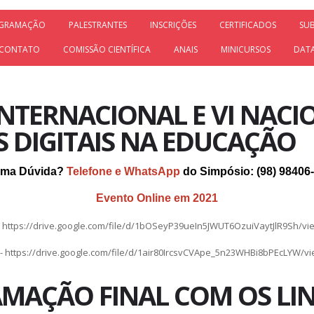
GRAMAÇÃO
PALESTRANTES
INSCRIÇÕES
CERTIFICADOS
SU
CONTATO
COMISSÃO CIENTÍFICA
ANAIS
MINICURSOS
DAT
 INTERNACIONAL E VI NACI
 DIGITAIS NA EDUCAÇÃO
uma Dúvida?
Telefone e WhatsApp
do Simpósio: (98) 98406
Evento Online em 2021
- https://drive.google.com/file/d/1bOSeyP39ueIn5JWUT6OzuiVaytJlR9Sh/v
- https://drive.google.com/file/d/1air80IrcsvCVApe_5n23WHBi8bPEcLYW/v
MAÇÃO FINAL COM OS LI