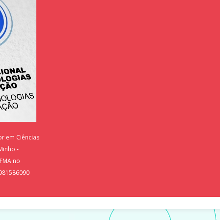
tor em Ciências
Minho -
UFMA no
 981586090