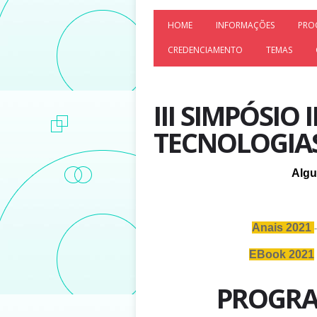
HOME
INFORMAÇÕES
PRO
CREDENCIAMENTO
TEMAS
III SIMPÓSIO
TECNOLOGIAS
Alg
Anais 2021
EBook 2021
PROGRA