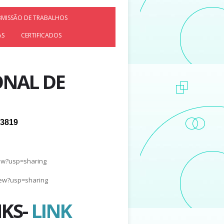
BMISSÃO DE TRABALHOS
AS
CERTIFICADOS
ONAL DE
-3819
iew?usp=sharing
iew?usp=sharing
NKS
-
LINK