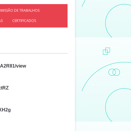
BMISSÃO DE TRABALHOS
AS
CERTIFICADOS
yA2R81/view
xtRZ
6XH2g