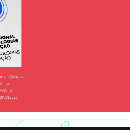
tor em Ciências
Minho -
UFMA no
 981586090