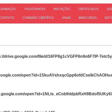
GRAMAÇÃO
PALESTRANTES
INSCRIÇÕES
CERTIFICADOS
SU
CONTATO
COMISSÃO CIENTÍFICA
ANAIS
MINICURSOS
DAT
s://drive.google.com/file/d/16FP8g1cVGFP6n9o6F7lP-Tetc5
ve.google.com/open?id=1SkuAVshxqcGpp6ofdCselkChAOHu
ive.google.com/open?id=1NLts_eCoblhIdpbRxH9Bdof5UKy