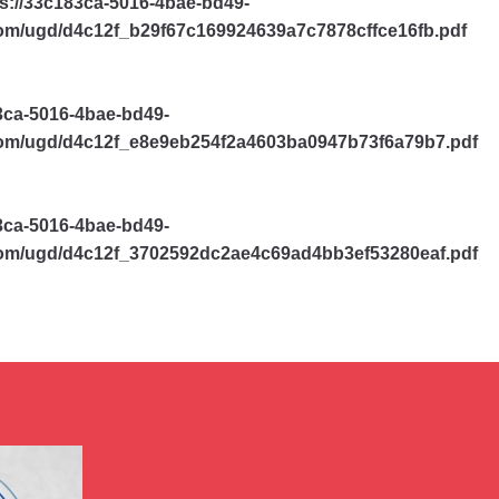
ps://33c183ca-5016-4bae-bd49-
com/ugd/d4c12f_b29f67c169924639a7c7878cffce16fb.pdf
83ca-5016-4bae-bd49-
com/ugd/d4c12f_e8e9eb254f2a4603ba0947b73f6a79b7.pdf
83ca-5016-4bae-bd49-
com/ugd/d4c12f_3702592dc2ae4c69ad4bb3ef53280eaf.pdf