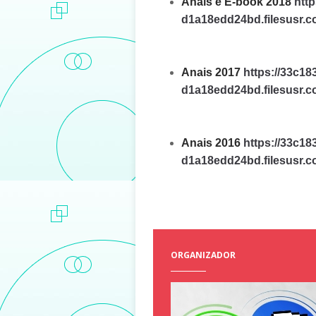
Anais e E-book 2018
htt
d1a18edd24bd.filesusr.
Anais 2017
https://33c1
d1a18edd24bd.filesusr.
Anais 2016
https://33c1
d1a18edd24bd.filesusr.
ORGANIZADOR