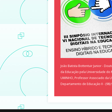
João Batista Bottentuir Junior - Dou
da Educação pela Universidade do 
UMINHO, Professor Associado da 
Departamento de Educação II - (98)