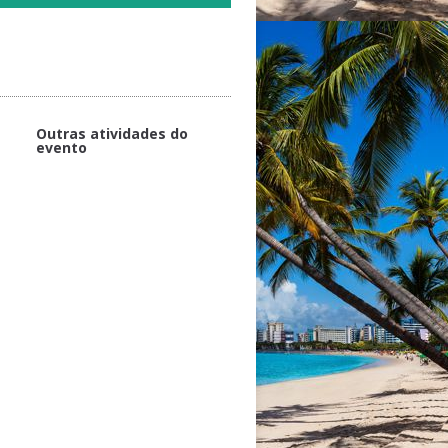
Outras atividades do
evento
REALIZAÇÃO
Avanços, inovações e retrocessos
na legislação em relação à
pessoa com deficiência -
Conferência
Emprego apoiado - Mesa
Redonda
Atendimentos Clínicos em SD:
Protocolo de cuidados - Mesa
Redonda
PROMOÇÃO
Avaliação Unificada da Deficiência
e Cadastro Nacional de Inclusão
da Pessoa com Deficiência -