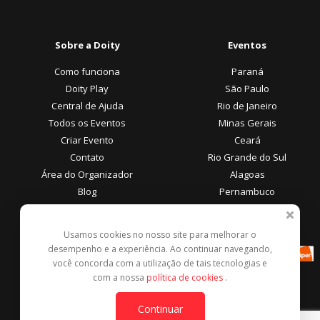
Sobre a Doity
Eventos
Como funciona
Paraná
Doity Play
São Paulo
Central de Ajuda
Rio de Janeiro
Todos os Eventos
Minas Gerais
Criar Evento
Ceará
Contato
Rio Grande do Sul
Área do Organizador
Alagoas
Blog
Pernambuco
Área do Participante
Formas de Pagamento
Usamos cookies no nosso site para melhorar o
desempenho e a experiência. Ao continuar navegando,
Central de Ajuda
você concorda com a utilização de tais tecnologias e
Denunciar este evento
com a nossa
política de cookies
.
Contato
Continuar