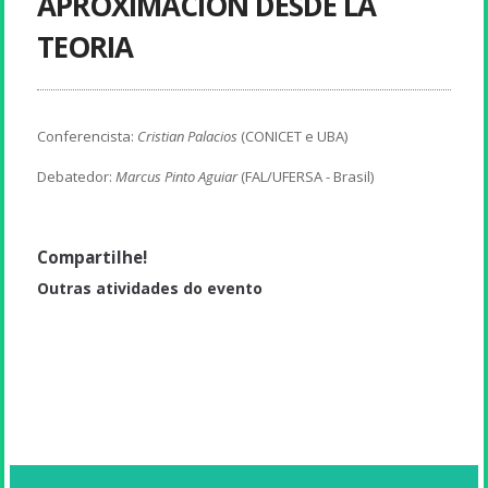
APROXIMACIÓN DESDE LA
TEORIA
Conferencista:
Cristian Palacios
(CONICET e UBA)
Debatedor:
Marcus Pinto Aguiar
(FAL/UFERSA - Brasil)
Compartilhe!
Outras atividades do evento
Apresentação de artigo científico (ST-Humor)
Apresentação de artigo científico (ST-Humor)
Apresentação de artigo científico (ST-Humor)
Apresentação de artigo científico (ST-Humor)