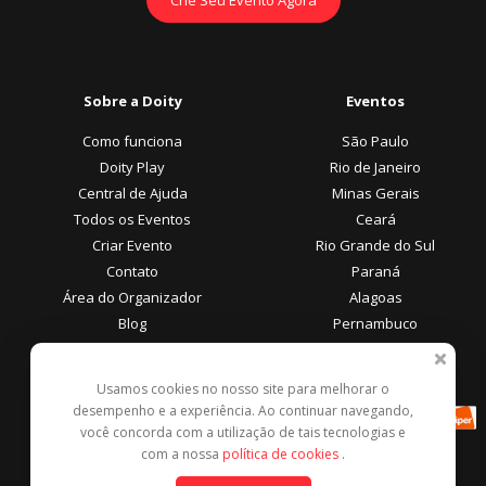
Sobre a Doity
Eventos
Como funciona
São Paulo
Doity Play
Rio de Janeiro
Central de Ajuda
Minas Gerais
Todos os Eventos
Ceará
Criar Evento
Rio Grande do Sul
Contato
Paraná
Área do Organizador
Alagoas
Blog
Pernambuco
Área do Participante
Formas de Pagamento
Usamos cookies no nosso site para melhorar o
desempenho e a experiência. Ao continuar navegando,
Central de Ajuda
você concorda com a utilização de tais tecnologias e
Denunciar este evento
com a nossa
política de cookies
.
Contato