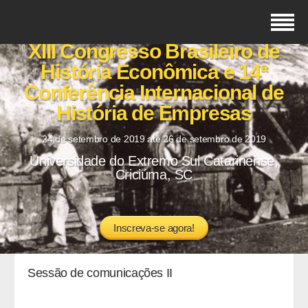
XIII Congresso Brasileiro de
História Econômica e 14ª
Conferência Internacional de
História de Empresas
24 de setembro de 2019 até 26 de setembro de 2019
Universidade do Extremo Sul Catarinense,
Criciúma, SC
Inscreva-se agora!
Sessão de comunicações II