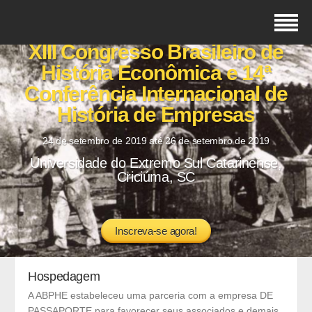
XIII Congresso Brasileiro de
História Econômica e 14ª
Conferência Internacional de
História de Empresas
24 de setembro de 2019 até 26 de setembro de 2019
Universidade do Extremo Sul Catarinense,
Criciúma, SC
Inscreva-se agora!
Hospedagem
A ABPHE estabeleceu uma parceria com a empresa DE
PASSAPORTE para favorecer seus associados e demais