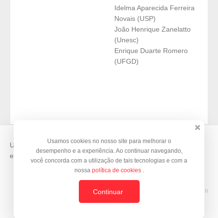
Idelma Aparecida Ferreira
Novais (USP)
João Henrique Zanelatto
(Unesc)
Enrique Duarte Romero
(UFGD)
Usamos cookies no nosso site para melhorar o
Use o
Doity
para vender suas inscrições e organizar seus
desempenho e a experiência. Ao continuar navegando,
eventos.
você concorda com a utilização de tais tecnologias e com a
nossa
política de cookies
.
Template by
© BrazilJS Foundation
Continuar