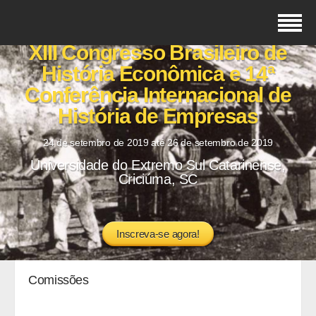
XIII Congresso Brasileiro de
História Econômica e 14ª
Conferência Internacional de
História de Empresas
24 de setembro de 2019 até 26 de setembro de 2019
Universidade do Extremo Sul Catarinense,
Criciúma, SC
Inscreva-se agora!
Comissões