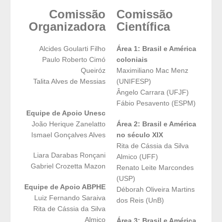
Comissão
Comissão
Organizadora
Científica
Alcides Goularti Filho
Área 1: Brasil e América
Paulo Roberto Cimó
coloniais
Queiróz
Maximiliano Mac Menz
Talita Alves de Messias
(UNIFESP)
Ângelo Carrara (UFJF)
Fábio Pesavento (ESPM)
Equipe de Apoio Unesc
João Herique Zanelatto
Área 2: Brasil e América
Ismael Gonçalves Alves
no século XIX
Rita de Cássia da Silva
Liara Darabas Ronçani
Almico (UFF)
Gabriel Crozetta Mazon
Renato Leite Marcondes
(USP)
Equipe de Apoio ABPHE
Déborah Oliveira Martins
Luiz Fernando Saraiva
dos Reis (UnB)
Rita de Cássia da Silva
Almico
Área 3: Brasil e América