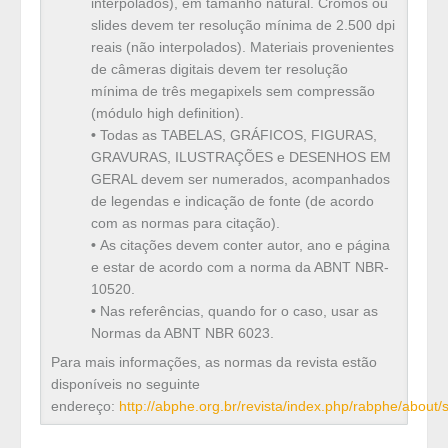
interpolados), em tamanho natural. Cromos ou
slides devem ter resolução mínima de 2.500 dpi
reais (não interpolados). Materiais provenientes
de câmeras digitais devem ter resolução
mínima de três megapixels sem compressão
(módulo high definition).
•
Todas as TABELAS, GRÁFICOS, FIGURAS,
GRAVURAS, ILUSTRAÇÕES e DESENHOS EM
GERAL devem ser numerados, acompanhados
de legendas e indicação de fonte (de acordo
com as normas para citação).
•
As citações devem conter autor, ano e página
e estar de acordo com a norma da ABNT NBR-
10520.
•
Nas referências, quando for o caso, usar as
Normas da ABNT NBR 6023.
Para mais informações, as normas da revista estão
disponíveis no seguinte
endereço:
http://abphe.org.br/revista/index.php/rabphe/about