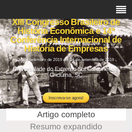
XIII Congresso Brasileiro de
História Econômica e 14ª
Conferência Internacional de
História de Empresas
24 de setembro de 2019 até 26 de setembro de 2019
Universidade do Extremo Sul Catarinense,
Criciúma, SC
Inscreva-se agora!
Artigo completo
Resumo expandido