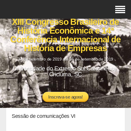
XIII Congresso Brasileiro de
História Econômica e 14ª
Conferência Internacional de
História de Empresas
24 de setembro de 2019 até 26 de setembro de 2019
Universidade do Extremo Sul Catarinense,
Criciúma, SC
Inscreva-se agora!
Sessão de comunicações VI