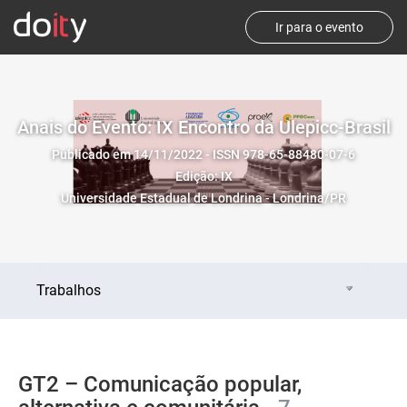
Ir para o evento
Anais do Evento: IX Encontro da Ulepicc-Brasil
Publicado em 14/11/2022 - ISSN 978-65-88480-07-6
Edição: IX
Universidade Estadual de Londrina - Londrina/PR
Trabalhos
GT2 – Comunicação popular,