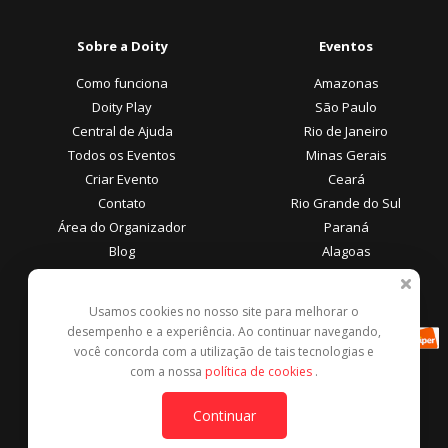
Sobre a Doity
Eventos
Como funciona
Amazonas
Doity Play
São Paulo
Central de Ajuda
Rio de Janeiro
Todos os Eventos
Minas Gerais
Criar Evento
Ceará
Contato
Rio Grande do Sul
Área do Organizador
Paraná
Blog
Alagoas
Área do Participante
Formas de Pagamento
Usamos cookies no nosso site para melhorar o
desempenho e a experiência. Ao continuar navegando,
Central de Ajuda
você concorda com a utilização de tais tecnologias e
Denunciar este evento
com a nossa
política de cookies
.
Contato
Continuar