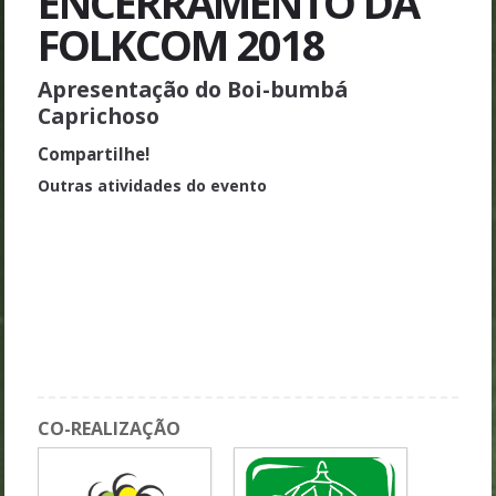
ENCERRAMENTO DA
FOLKCOM 2018
Apresentação do Boi-bumbá
Caprichoso
Compartilhe!
Outras atividades do evento
Oficina 01 - A Fotocartografia Sociocultural no Campo da
Folkcomunicação
Sessão 06 GT1 - Teorias da Folkcomunicação: Fundamentos e
Metodologia
Mesa 5 - A pesquisa folkcomunicacional na Amazônia
Mesa 2 - Centenário de Luiz Beltrão
CO-REALIZAÇÃO