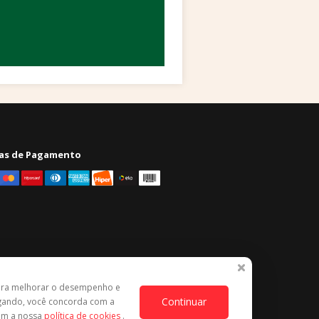
as de Pagamento
ara melhorar o desempenho e
Continuar
egando, você concorda com a
com a nossa
política de cookies
.