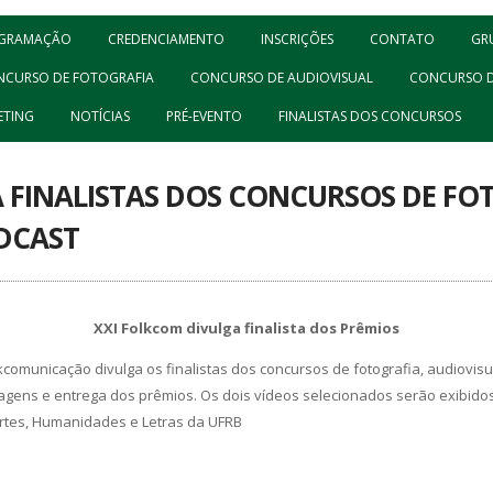
GRAMAÇÃO
CREDENCIAMENTO
INSCRIÇÕES
CONTATO
GR
NCURSO DE FOTOGRAFIA
CONCURSO DE AUDIOVISUAL
CONCURSO D
ETING
NOTÍCIAS
PRÉ-EVENTO
FINALISTAS DOS CONCURSOS
 FINALISTAS DOS CONCURSOS DE FO
DCAST
XXI Folkcom divulga finalista dos Prêmios
comunicação divulga os finalistas dos concursos de fotografia, audiovis
ens e entrega dos prêmios. Os dois vídeos selecionados serão exibidos
 Artes, Humanidades e Letras da UFRB