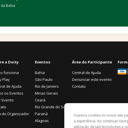
 da Bahia
re a Doity
Eventos
Área do Participante
Form
o funciona
Bahia
Central de Ajuda
y Play
São Paulo
Denunciar este evento
ral de Ajuda
Rio de Janeiro
Contato
os os Eventos
Minas Gerais
r Evento
Ceará
tato
Rio Grande do Sul
a do Organizador
Paraná
Usamos cookies no nosso site p
Alagoas
a experiência. Ao continuar nav
utilização de tais tecnologias e 