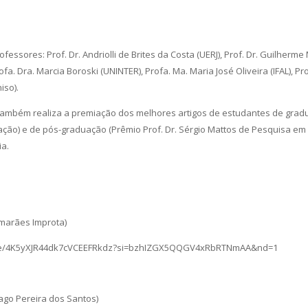
fessores: Prof. Dr. Andriolli de Brites da Costa (UERJ), Prof. Dr. Guilherme
fa. Dra. Marcia Boroski (UNINTER), Profa. Ma. Maria José Oliveira (IFAL), Pro
iso).
ambém realiza a premiação dos melhores artigos de estudantes de gradu
ção) e de pós-graduação (Prêmio Prof. Dr. Sérgio Mattos de Pesquisa em
a.
marães Improta)
isode/4K5yXJR44dk7cVCEEFRkdz?si=bzhIZGX5QQGV4xRbRTNmAA&nd=1
Lago Pereira dos Santos)