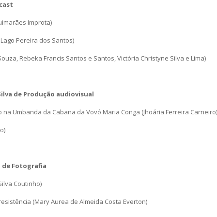
cast
uimarães Improta)
o Lago Pereira dos Santos)
ouza, Rebeka Francis Santos e Santos, Victória Christyne Silva e Lima)
Silva de Produção audiovisual
o na Umbanda da Cabana da Vovó Maria Conga (Jhoária Ferreira Carneiro
o)
o de Fotografia
ilva Coutinho)
resistência (Mary Aurea de Almeida Costa Everton)