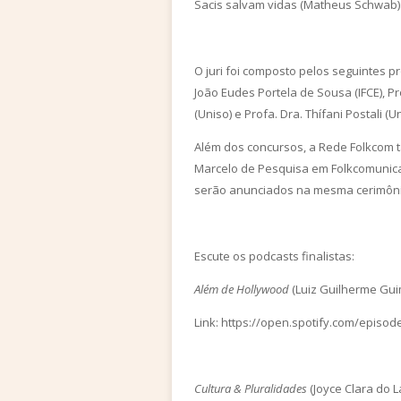
Sacis salvam vidas (Matheus Schwab)
O juri foi composto pelos seguintes pro
João Eudes Portela de Sousa (IFCE), Pro
(Uniso) e Profa. Dra. Thífani Postali (Un
Além dos concursos, a Rede Folkcom t
Marcelo de Pesquisa em Folkcomunica
serão anunciados na mesma cerimôni
Escute os podcasts finalistas:
Além de Hollywood
(Luiz Guilherme Gui
Link: https://open.spotify.com/ep
Cultura & Pluralidades
(Joyce Clara do 