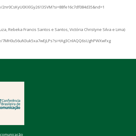
sode/2nr0CsKyU0XXlGy2613SVM?si=88fe16c7df084d35&nd=1
za, Rebeka Francis Santos e Santos, Victória Christyne Silva e Lima)
isode/7MH0u56uN3uk5xa7wEjLPs?si=tAg3CnlAQQ6sUghPWXwFxg
lkcomunicação