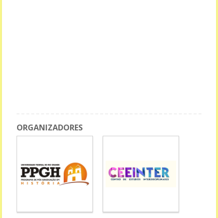
MINICURSO: FORMAÇÃO DE PROFESSORES/AS DA/NA EDUCAÇÃO
INFANTIL E RELAÇÕES ÉTNICO-RACIAIS
GT - Diversidades e Intersecções: Experiências Desde/Para a
Escola Pública
MINICURSO: O ESVAZIAMENTO DAS DISCUSSÕES SOBRE GÊNERO E
SEXUALIDADE NA BNCC: uma questão curricular
GT - Educação Integral e Direitos Humanos: entrelaçamentos
possíveis
ORGANIZADORES