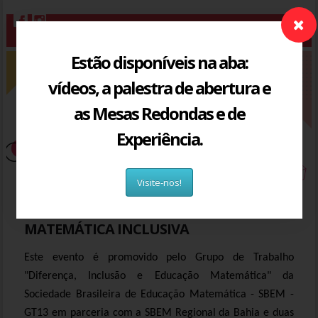
Estão disponíveis na aba:
vídeos, a palestra de abertura e
as Mesas Redondas e de
Experiência.
Visite-nos!
II ENCONTRO NACIONAL DE EDUCAÇÃO
MATEMÁTICA INCLUSIVA
Este evento é promovido pelo Grupo de Trabalho
"Diferença, Inclusão e Educação Matemática" da
Sociedade Brasileira de Educação Matemática - SBEM -
GT13 em parceria com a SBEM Regional da Bahia e duas