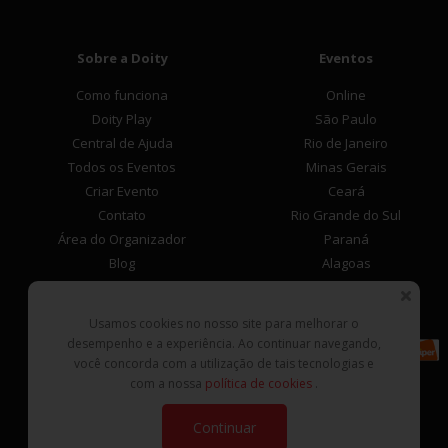
Sobre a Doity
Eventos
Como funciona
Online
Doity Play
São Paulo
Central de Ajuda
Rio de Janeiro
Todos os Eventos
Minas Gerais
Criar Evento
Ceará
Contato
Rio Grande do Sul
Área do Organizador
Paraná
Blog
Alagoas
Área do Participante
Formas de Pagamento
Usamos cookies no nosso site para melhorar o
desempenho e a experiência. Ao continuar navegando,
Central de Ajuda
você concorda com a utilização de tais tecnologias e
Denunciar este evento
com a nossa
política de cookies
.
Contato
Continuar