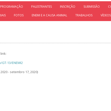
PROGRAMAÇÃO
PALESTRANTES
INSCRIÇÃO
SUBMISSÃO
C
IAIS
FOTOS
ENEMI E A CAUSA ANIMAL
TRABALHOS
VÍDEOS
link:
p/GT-13/ENEMI2
 2020 - setembro 17, 2020)