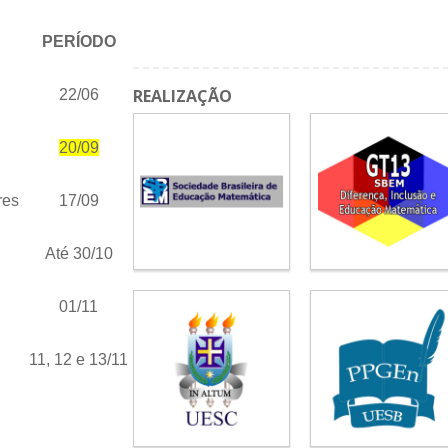
PERÍODO
REALIZAÇÃO
22/06
20/09
res
17/09
Até 30/10
01/11
11, 12 e 13/11