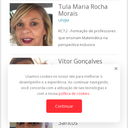
Tula Maria Rocha
Morais
UFVJM
RC7.2 - Formação de professores
que ensinam Matemática na
perspectiva inclusiva
Vítor Gonçalves
Paiva
UFRJ
Usamos cookies no nosso site para melhorar o
desempenho e a experiência. Ao continuar navegando,
ME1- As vozes dos estudantes da
você concorda com a utilização de tais tecnologias e
educação especial no ensino
com a nossa
política de cookies
.
superior
Continuar
Vivaldo Gomes dos
Santos