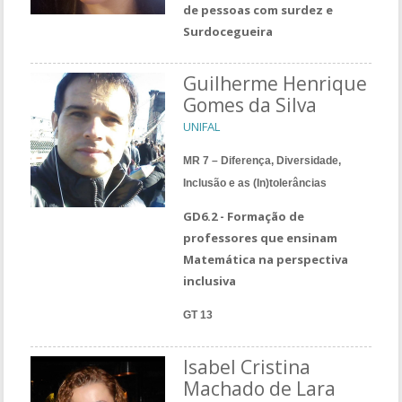
de pessoas com surdez e
Surdocegueira
Guilherme Henrique
Gomes da Silva
UNIFAL
MR 7 – Diferença, Diversidade,
Inclusão e as (In)tolerâncias
GD6.2 - Formação de
professores que ensinam
Matemática na perspectiva
inclusiva
GT 13
Isabel Cristina
Machado de Lara