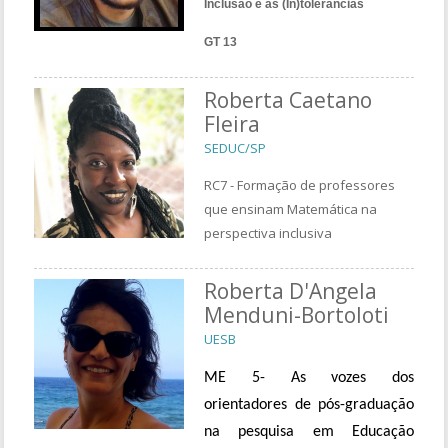
Inclusão e as (In)tolerâncias
GT 13
Roberta Caetano
Fleira
SEDUC/SP
RC7 - Formação de professores
que ensinam Matemática na
perspectiva inclusiva
Roberta D'Angela
Menduni-Bortoloti
UESB
ME 5- As vozes dos
orientadores de pós-graduação
na pesquisa em Educação