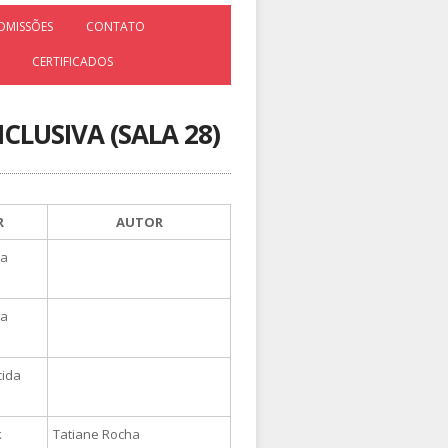
OMISSÕES
CONTATO
CERTIFICADOS
CLUSIVA (SALA 28)
R
AUTOR
ra
ra
cida
k
Tatiane Rocha