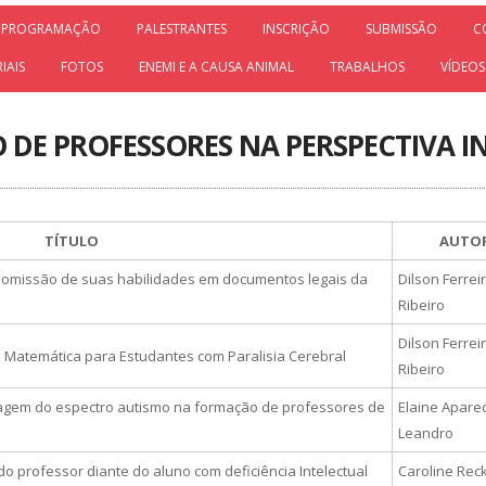
PROGRAMAÇÃO
PALESTRANTES
INSCRIÇÃO
SUBMISSÃO
C
IAIS
FOTOS
ENEMI E A CAUSA ANIMAL
TRABALHOS
VÍDEOS
 DE PROFESSORES NA PERSPECTIVA IN
TÍTULO
AUTO
A omissão de suas habilidades em documentos legais da
Dilson Ferrei
Ribeiro
Dilson Ferrei
 Matemática para Estudantes com Paralisia Cerebral
Ribeiro
agem do espectro autismo na formação de professores de
Elaine Apare
Leandro
do professor diante do aluno com deficiência Intelectual
Caroline Rec