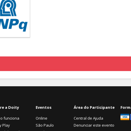
re a Doity
Eventos
Área do Participante
Form
o funciona
Online
Central de Ajuda
y Play
São Paulo
Denunciar este evento