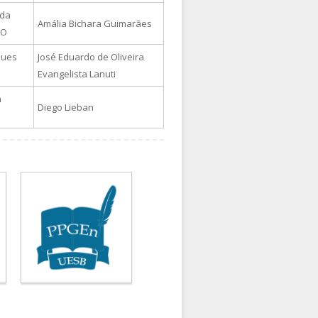
 da
Amália Bichara Guimarães
TO
ques
José Eduardo de Oliveira
Evangelista Lanuti
h
Diego Lieban