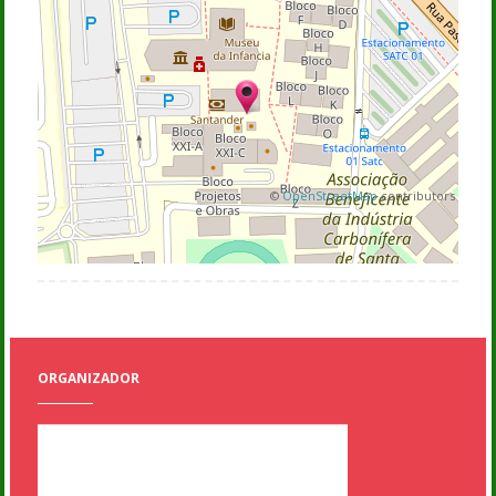
©
OpenStreetMap
contributors
ORGANIZADOR