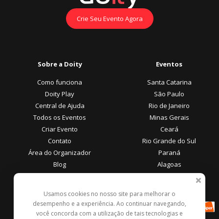
Crie Seu Evento Agora
Sobre a Doity
Eventos
Como funciona
Santa Catarina
Doity Play
São Paulo
Central de Ajuda
Rio de Janeiro
Todos os Eventos
Minas Gerais
Criar Evento
Ceará
Contato
Rio Grande do Sul
Área do Organizador
Paraná
Blog
Alagoas
Área do Participante
Formas de Pagamento
Usamos cookies no nosso site para melhorar o
desempenho e a experiência. Ao continuar navegando,
Central de Ajuda
você concorda com a utilização de tais tecnologias e