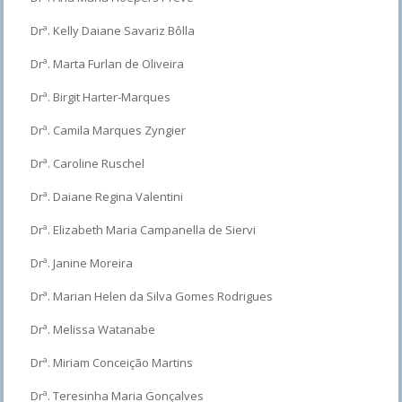
Drª. Kelly Daiane Savariz Bôlla
Drª. Marta Furlan de Oliveira
Drª. Birgit Harter-Marques
Drª. Camila Marques Zyngier
Drª. Caroline Ruschel
Drª. Daiane Regina Valentini
Drª. Elizabeth Maria Campanella de Siervi
Drª. Janine Moreira
Drª. Marian Helen da Silva Gomes Rodrigues
Drª. Melissa Watanabe
Drª. Miriam Conceição Martins
Drª. Teresinha Maria Gonçalves