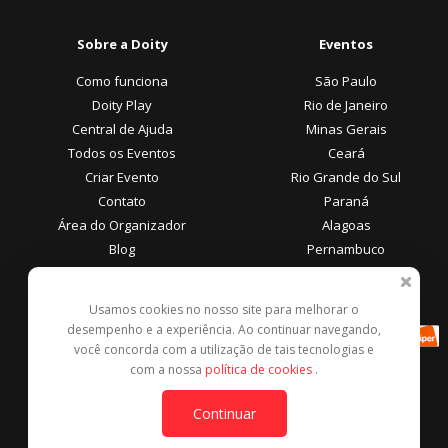
Sobre a Doity
Eventos
Como funciona
São Paulo
Doity Play
Rio de Janeiro
Central de Ajuda
Minas Gerais
Todos os Eventos
Ceará
Criar Evento
Rio Grande do Sul
Contato
Paraná
Área do Organizador
Alagoas
Blog
Pernambuco
Área do Participante
Formas de Pagamento
Usamos cookies no nosso site para melhorar o
desempenho e a experiência. Ao continuar navegando,
Central de Ajuda
você concorda com a utilização de tais tecnologias e
Denunciar este evento
com a nossa
política de cookies
.
Contato
Continuar