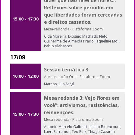
dizer que não falei de flores…”
Reflexões sobre períodos em
que liberdades foram cerceadas
15:00 - 17:30
e direitos cassados.
Mesa-redonda
·
Plataforma Zoom
Cida Moreira, Diósnio Machado Neto,
Guilherme de Almeida Prado, Jaqueline Moll,
Pablo Alabarces
17/09
Sessão temática 3
10:00 - 12:00
Apresentação Oral
·
Plataforma Zoom
Marcos Julio Sergl
Mesa redonda 3: Vejo flores em
você”: artivismos, resistências,
reinvenções.
15:00 - 17:30
Mesa-redonda
·
Plataforma Zoom
Antonio Marcelo Galbetti, Julinho Bittencourt,
Laert Sarrumor, Téo Ruiz, Thiago Cazarim