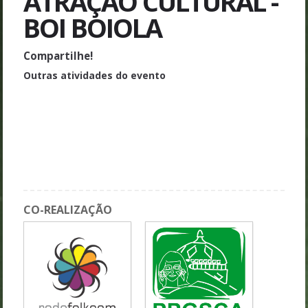
ATRAÇÃO CULTURAL -
BOI BOIOLA
Compartilhe!
Outras atividades do evento
Atração Cultural - Danca Síria
Mesa 9 - Folkcomunicação: passado, presente e futuro da única
teoria da comunicação brasileira
Mesa 8 -A cultura popular como objeto das ciências sociais
Assembleia da Rede Folkcom
CO-REALIZAÇÃO