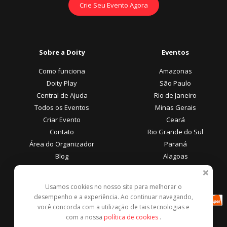
Crie Seu Evento Agora
Sobre a Doity
Eventos
Como funciona
Amazonas
Doity Play
São Paulo
Central de Ajuda
Rio de Janeiro
Todos os Eventos
Minas Gerais
Criar Evento
Ceará
Contato
Rio Grande do Sul
Área do Organizador
Paraná
Blog
Alagoas
Área do Participante
Formas de Pagamento
Usamos cookies no nosso site para melhorar o
desempenho e a experiência. Ao continuar navegando,
Central de Ajuda
você concorda com a utilização de tais tecnologias e
Denunciar este evento
com a nossa
política de cookies
.
Contato