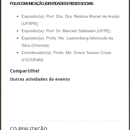
FOLKCOMUNICAÇÃO, IDENTIDADES E REDES SOCIAIS
Expositor(a): Prof. Dra. Dra. Betânia Maciel de Araújo
(UFRPE);
Expositor(a): Prof. Dr. Marcelo Sabbatini (UFPE);
Expositor(a): Profa. Me. Lawrenberg Advíncula da
Silva (Unemat);
Coordenador(a): Profa. Me. Grace Soares Costa
(FIC/UFAM).
Compartilhe!
Outras atividades do evento
Palestra 1 - Amazônia: formação social e cultural
Lançamento de Livros
Atração Cultural - Dança do Jacundá
Sessão 10 GT3 - Folkcomunicação Midiática
CO-REALIZAÇÃO