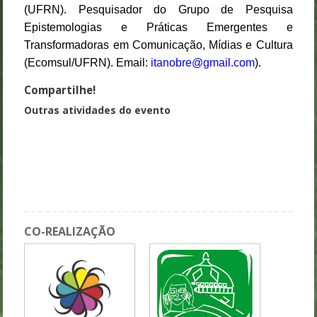
(UFRN). Pesquisador do Grupo de Pesquisa
Epistemologias e Práticas Emergentes e
Transformadoras em Comunicação, Mídias e Cultura
(Ecomsul/UFRN). Email:
itanobre@gmail.com
).
Compartilhe!
Outras atividades do evento
Mesa 7 - José Marques de Melo: memória e legado
Atração Cultural - Boi Boiola
Atração Cultural - Quadrilha
Sessão 09 GT3 - Folkcomunicação Midiática
CO-REALIZAÇÃO