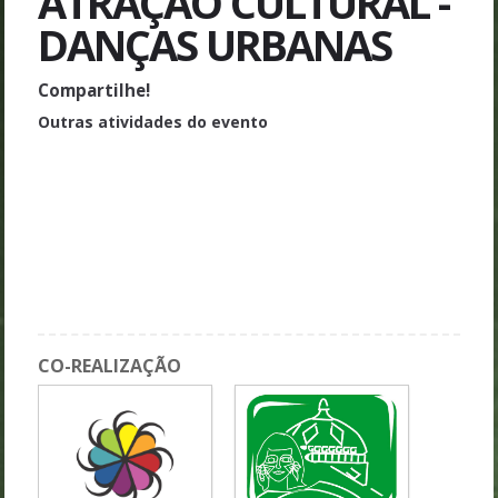
ATRAÇÃO CULTURAL -
DANÇAS URBANAS
Compartilhe!
Outras atividades do evento
Sessão 10 GT3 - Folkcomunicação Midiática
Sessão 03 GT2 - Expressões da folkcominicação na cultura
popular
Oficina 02 - Pesquisa e mercado em comunicação na Amazônia
Sessão 05 GT1 - Teorias da Folkcomunicação: Fundamentos e
Metodologia
CO-REALIZAÇÃO