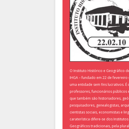
O Instituto Histórico e Geográfico d
IHGA – fundado em 22 de fevereiro 
uma entidade sem fins lucrativos. 
professores, funcionários públicos 
que também são historiadores, geó
pesquisadores, genealogistas, arqui
cientistas sociais, economistas e ling
caraterística difere-se dos Institutos
Geográficos tradicionais, pela plur