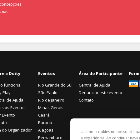
 concepções
s nas
re a Doity
Eventos
Área do Participante
Form
o funciona
Rio Grande do Sul
Central de Ajuda
y Play
São Paulo
Denunciar este evento
ral de Ajuda
Rio de Janeiro
Contato
os os Eventos
Minas Gerais
r Evento
Ceará
tato
Paraná
a do Organizador
Alagoas
Usamos cookies no nosso site p
Pernambuco
a experiência. Ao continuar nav