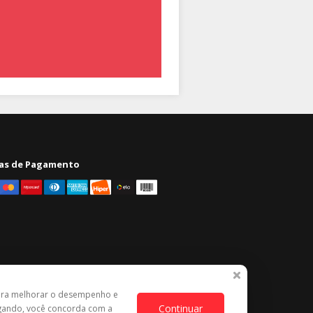
as de Pagamento
ara melhorar o desempenho e
Continuar
egando, você concorda com a