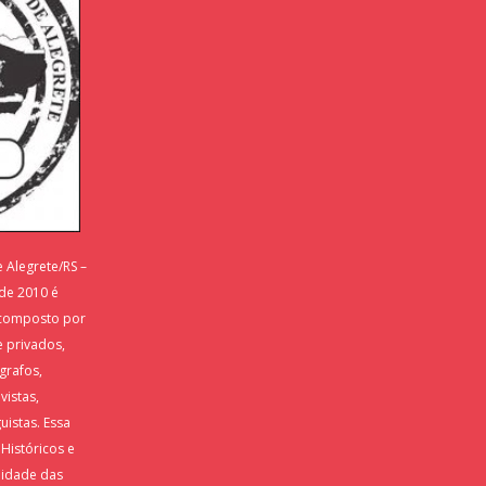
e Alegrete/RS –
de 2010 é
É composto por
e privados,
grafos,
vistas,
uistas. Essa
 Históricos e
alidade das