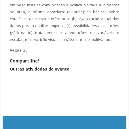
em pesquisas de comunicação e política. Voltada a iniciantes
na área, a oficina abordará: (a) princípios básicos sobre
estatística descritiva e inferencial; (b) organização visual dos
dados para a análise empírica; (c) possibilidades e limitações
gráficas; (d) tratamentos e adequações de variáveis e
escalas; (e) descrição visual e análise uni, bi e multivariada.
Vagas:
20
Compartilhe!
Outras atividades do evento
Sessão 1 - GT11 Políticas e Governança da Comunicação
Sessão 3 - GT1 Comunicação e Democracia
Sessão 2 - GT8 Governo e Parlamento Digital
Possibilidades e limites atuais dos métodos digitais