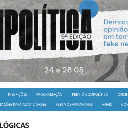
INSCRIÇÕES
PROGRAMAÇÃO
PRÊMIO COMPOLÍTICA
OFICI
TAÇÕES PARA AS ATIVIDADES
RESUMOS APROVADOS
ANAIS
CO
LÓGICAS