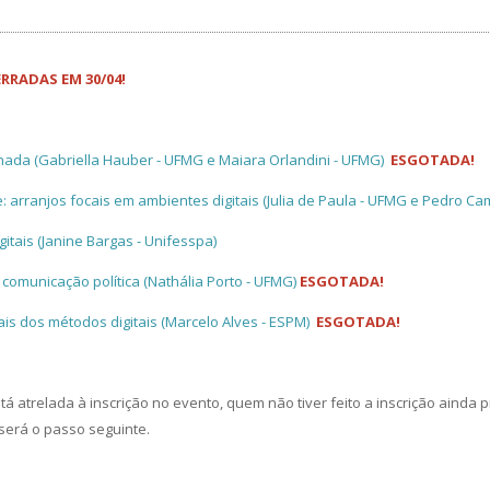
RRADAS EM 30/04!
inada (Gabriella Hauber - UFMG e Maiara Orlandini - UFMG)
ESGOTADA!
: arranjos focais em ambientes digitais (
Julia de Paula - UFMG e Pedro Ca
itais (
Janine Bargas - Unifesspa)
 comunicação política (
Nathália Porto - UFMG)
ESGOTADA!
uais dos métodos digitais (Marcelo Alves - ESPM)
ESGOTADA!
tá atrelada à inscrição no evento, quem não tiver feito a inscrição ainda 
será o passo seguinte.