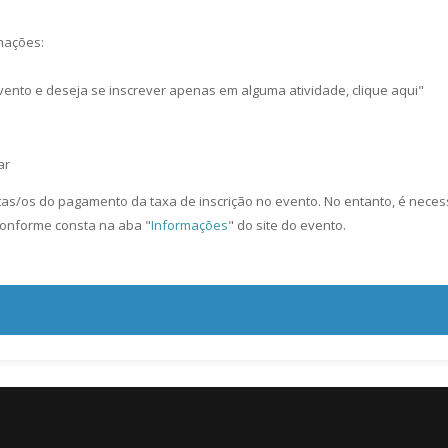
rmações:
evento e deseja se inscrever apenas em alguma atividade, clique aqui"
ar
tas/os do pagamento da taxa de inscrição no evento. No entanto, é nece
onforme consta na aba "
Informações
" do site do evento.