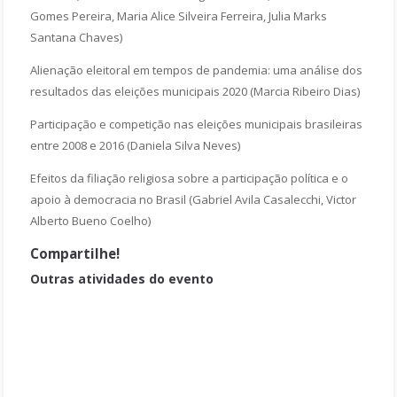
Gomes Pereira, Maria Alice Silveira Ferreira, Julia Marks
Santana Chaves)
Alienação eleitoral em tempos de pandemia: uma análise dos
resultados das eleições municipais 2020 (Marcia Ribeiro Dias)
Participação e competição nas eleições municipais brasileiras
entre 2008 e 2016 (Daniela Silva Neves)
Efeitos da filiação religiosa sobre a participação política e o
apoio à democracia no Brasil (Gabriel Avila Casalecchi, Victor
Alberto Bueno Coelho)
Compartilhe!
Outras atividades do evento
Sessão 1 - GT10 Mídia, Gênero e Raça
Sessão 2 - GT9 Jornalismo Político
Sessão 2 - GT6 Eleições e Práticas de Comunicação
Assembleia da Compolítica