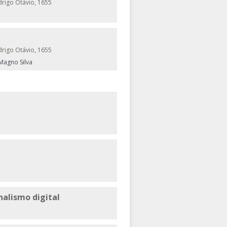
drigo Otávio, 1655
drigo Otávio, 1655
 Magno Silva
nalismo digital