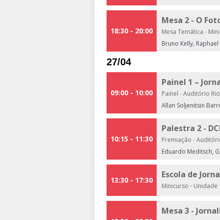
Mesa 2 - O Fo
18:30 - 20:00
Mesa Temática
·
Mini
Bruno Kelly, Raphael
27/04
Painel 1 – Jorn
09:00 - 10:00
Painel
·
Auditório Rio
Allan Soljenitsin Ba
Palestra 2 - D
10:15 - 11:30
Premiação
·
Auditóri
Eduardo Meditsch, G
Escola de Jorn
13:30 - 17:30
Minicurso
·
Unidade 1
Mesa 3 - Jorna