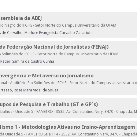
ssembleia da ABEJ
Rio Negro do IFCHS - Setor Norte do Campus Universitário da UFAM
de Carvalho, Marluce Evangelista Carvalho Zacariotti
da Federação Nacional de Jornalistas (FENAJ)
o Solimões do IFCHS - Setor Norte do Campus Universitário da UFAM
o Ratier, Samira de Castro Cunha
onvergência e Metaverso no Jornalismo
ional
·
Auditório Rio Solimões do IFCHS - Setor Norte do Campus Universitário
rtezão, Rose Mara Vidal de Souza
upos de Pesquisa e Trabalho (GT e GP´s)
abalhos
·
Unidade 5 - FAMETRO - 3532, Av. Constantino Nery, 3470 - Chapada, 
alismo 1 - Metodologias Ativas no Ensino-Aprendizagem 
da Unidade 5 - FAMETRO Sala 114 - 3532, Av. Constantino Nery, 3470 - Chapad