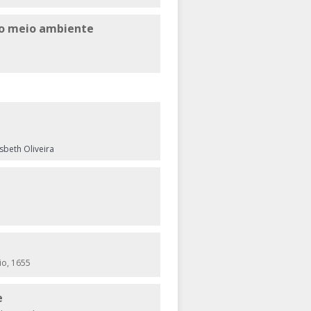
do meio ambiente
sbeth Oliveira
io, 1655
e