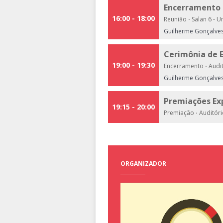
Encerramento 
16:00 - 18:00
Reunião
·
Salan 6 - U
Guilherme Gonçalves 
Cerimônia de 
19:00 - 19:30
Encerramento
·
Audit
Guilherme Gonçalves
Premiações Ex
19:15 - 20:00
Premiação
·
Auditóri
ORGANIZADOR