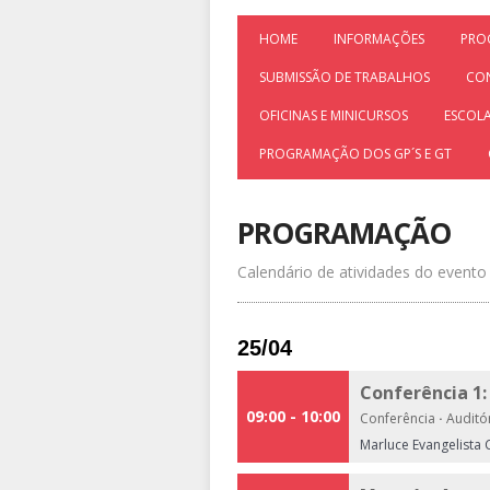
HOME
INFORMAÇÕES
PRO
SUBMISSÃO DE TRABALHOS
CO
OFICINAS E MINICURSOS
ESCOLA
PROGRAMAÇÃO DOS GP´S E GT
PROGRAMAÇÃO
Calendário de atividades do evento
25/04
Conferência 1:
09:00 - 10:00
Conferência
·
Auditór
Marluce Evangelista 