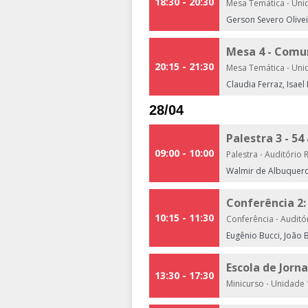
18:30 - 20:30
Mesa Temática
·
Unid
Gerson Severo Olive
Mesa 4 - Comu
20:15 - 21:30
Mesa Temática
·
Unid
Claudia Ferraz, Isael
28/04
Palestra 3 - 5
09:00 - 10:00
Palestra
·
Auditório R
Walmir de Albuquer
Conferência 2:
10:15 - 11:30
Conferência
·
Auditór
Eugênio Bucci, João 
Escola de Jorn
13:30 - 17:30
Minicurso
·
Unidade 1