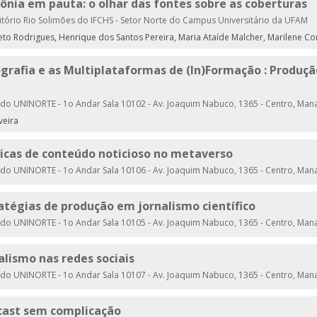
nia em pauta: o olhar das fontes sobre as coberturas
tório Rio Solimões do IFCHS - Setor Norte do Campus Universitário da UFAM
reto Rodrigues, Henrique dos Santos Pereira, Maria Ataíde Malcher, Marilene Cor
tografia e as Multiplataformas de (In)Formação : Produçã
do UNINORTE - 1o Andar Sala 10102 - Av. Joaquim Nabuco, 1365 - Centro, Man
veira
áticas de conteúdo noticioso no metaverso
do UNINORTE - 1o Andar Sala 10106 - Av. Joaquim Nabuco, 1365 - Centro, Man
tratégias de produção em jornalismo científico
do UNINORTE - 1o Andar Sala 10105 - Av. Joaquim Nabuco, 1365 - Centro, Man
nalismo nas redes sociais
do UNINORTE - 1o Andar Sala 10107 - Av. Joaquim Nabuco, 1365 - Centro, Man
dcast sem complicação