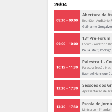
26/04
Abertura da A
08:30 - 09:00
Reunião
·
Auditório 
Guilherme Gonçalves 
13º Pré-Fórum 
09:00 - 10:00
Fórum
·
Auditório Ri
Paula Litaiff, Rodrig
Palestra 1 - C
10:15 - 11:30
Palestra Sessão Nac
Raphael Henrique Co
Sessões dos Gr
13:30 - 17:30
Apresentação de Tr
Escola de Jorn
13:30 - 17:30
Minicurso
·
6° andar 