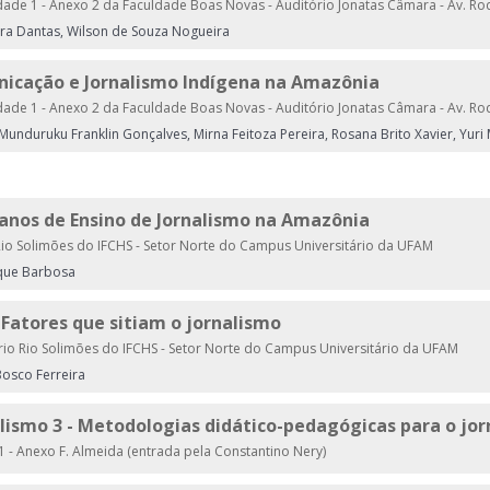
ade 1 - Anexo 2 da Faculdade Boas Novas - Auditório Jonatas Câmara - Av. Ro
ira Dantas, Wilson de Souza Nogueira
nicação e Jornalismo Indígena na Amazônia
ade 1 - Anexo 2 da Faculdade Boas Novas - Auditório Jonatas Câmara - Av. Ro
 Munduruku Franklin Gonçalves, Mirna Feitoza Pereira, Rosana Brito Xavier, Yuri
4 anos de Ensino de Jornalismo na Amazônia
io Solimões do IFCHS - Setor Norte do Campus Universitário da UFAM
que Barbosa
 Fatores que sitiam o jornalismo
io Rio Solimões do IFCHS - Setor Norte do Campus Universitário da UFAM
Bosco Ferreira
alismo 3 - Metodologias didático-pedagógicas para o jor
 - Anexo F. Almeida (entrada pela Constantino Nery)