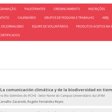
GRAMAÇÃO
PALESTRANTES
CREDENCIAMENTO
INSCRIÇÕES
NTATO
CALENDÁRIO
GRUPOS DE PESQUISA E TRABALHO
ABEJ
 DE JORNALISMO
EQUIPE DE VOLUNTÁRIOS
PRODUTOS ACEITOS NA 
CERTIFICADOS
 La comunicación climática y de la biodiversidad en tiem
io Rio Solimões do IFCHS - Setor Norte do Campus Universitário da UFAM
Carvalho Zacariotti, Rogelio Fernández-Reyes