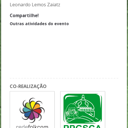
Leonardo Lemos Zaiatz
Compartilhe!
Outras atividades do evento
Sessão 06 GT1 - Teorias da Folkcomunicação: Fundamentos e
Metodologia
Sessão 04 GT 5 - Cultura, Meio Ambiente e Ancestralidade
Sessão 07 GT2 - Expressões da folkcominicação na cultura
popular
Atração Cultural - Boi Boiola
CO-REALIZAÇÃO